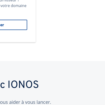
urnisseur ?
t votre domaine
er
ec IONOS
us aider à vous lancer.