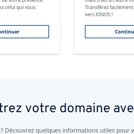
t de votre présence
mais chez un autre fo
ez celui qui vous
Transférez facilemen
vers IONOS !
ontinuer
Continu
trez votre domaine av
 Découvrez quelques informations utiles pour vo